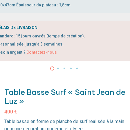
0x47cm Épaisseur du plateau : 1,8cm
LAIS DE LIVRAISON:
tandard
:
1
5 jours ouvrés (temps de création).
rsonnalisée
: jusqu'à 3 semaines.
soin urgent ?
Contactez-nous
Table Basse Surf « Saint Jean de
Luz »
400
€
Table basse en forme de planche de surf réalisée à la main
pour une décoration moderne et stylée.