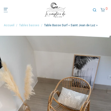
0
Accueil
/
Tables basses
/
Table Basse Surf « Saint Jean de Luz »
nçue pour rappeler les plages ensoleillées et l’esprit de l’océan, cett
ble basse est une pièce maîtresse idéale pour tout espace de vie.
s 3 pieds en épingle donnent un effet épuré dans une pièce.
tte table est un cadeau unique à offrir ou à s’offrir !
e huile puis un vernis imperméabilisant sont passés sur le produit e
nition afin de lui donner une protection maximale contre toute tâche.
aque pièce de bois est unique, donc la surface du plateau peut varie