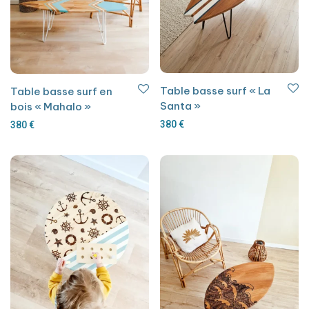
Table basse surf « La
Table basse surf en
Santa »
bois « Mahalo »
380
€
380
€