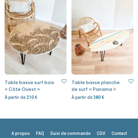
Table basse surf bois
Table basse planche
« Côte Ouest »
de surf « Panama »
À partir de
210
€
À partir de
380
€
A propos
FAQ
Suivi de commande
CGV
Contact