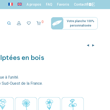
A propos
FAQ
Favoris
Contact
Votre planche 100%
0
personnaliseée
ection mini
Décoration
Accessoires
lptées en bois
surfers
tropicale
e à l’unité.
e Sud-Ouest de la France.