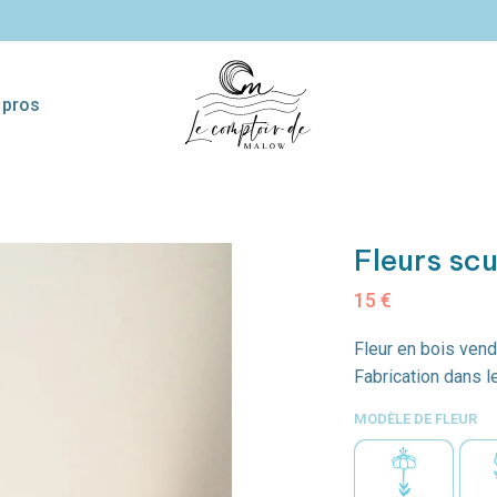
 pros
sses
Pagaies
Etagères surf
Coll
décoratives
Fleurs scu
15
€
Fleur en bois vendu
Fabrication dans l
MODÈLE DE FLEUR