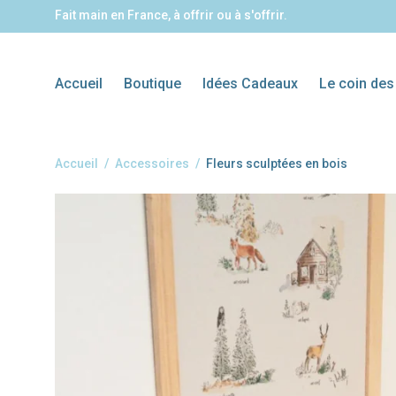
Fait main en France, à offrir ou à s'offrir.
Accueil
Boutique
Idées Cadeaux
Le coin des
Accueil
/
Accessoires
/
Fleurs sculptées en bois
Planches de surf
Carte Cadeau
Balance boards
Idées cadeaux
Tables ba
décoratives
personnalisées