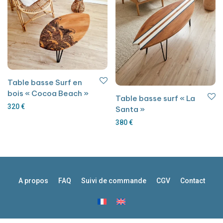
Table basse Surf en
bois « Cocoa Beach »
Table basse surf « La
320
€
Santa »
380
€
A propos
FAQ
Suivi de commande
CGV
Contact