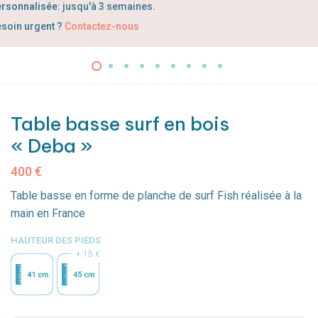
rsonnalisée
: jusqu'à 3 semaines.
soin urgent ?
Contactez-nous
Table basse surf en bois
« Deba »
400
€
Table basse en forme de planche de surf Fish réalisée à la
main en France
HAUTEUR DES PIEDS
15 €