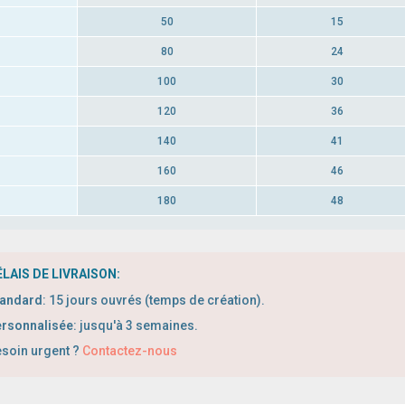
50
15
80
24
100
30
120
36
140
41
160
46
180
48
LAIS DE LIVRAISON:
tandard
:
1
5 jours ouvrés (temps de création).
rsonnalisée
: jusqu'à 3 semaines.
soin urgent ?
Contactez-nous