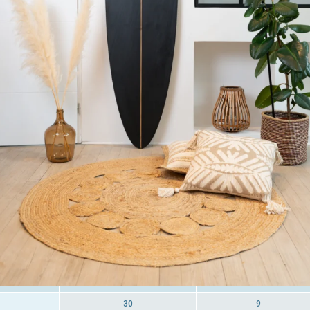
crochez-la sur vos murs grâce à notre accroche métallique fournie
ur créer une ambiance côtière. Vous pouvez également utiliser nos
pports muraux en bois, vendus dans les « Accessoires », pour fixer l
anche de surf décorative sur vos murs.
 achetant cette planche de surf décorative, vous soutenez l’artisanat
ançais et le développement des petites entreprises.
aque pièce est faite à la main avec amour et précision.
Longueur
Largeur
(en cm)
(en cm)
Fun
30
9