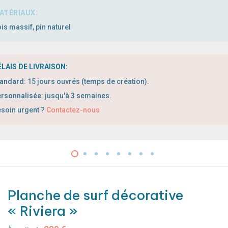
is massif, pin naturel
LAIS DE LIVRAISON:
tandard
:
1
5 jours ouvrés (temps de création).
rsonnalisée
: jusqu'à 3 semaines.
soin urgent ?
Contactez-nous
Planche de surf décorative
« Riviera »