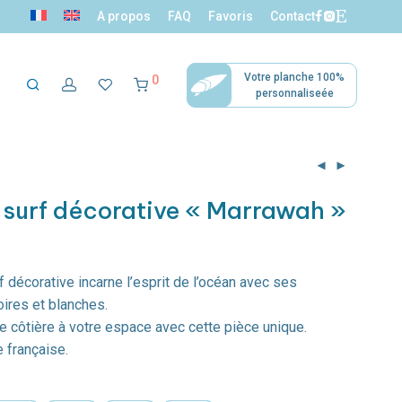
A propos
FAQ
Favoris
Contact
Votre planche 100%
0
personnaliseée
ection mini
Décoration
Accessoires
 surf décorative « Marrawah »
surfers
tropicale
 décorative incarne l’esprit de l’océan avec ses
ires et blanches.
 côtière à votre espace avec cette pièce unique.
e française.