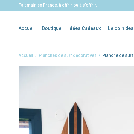
Fait main en France, à offrir ou à s'offrir.
Accueil
Boutique
Idées Cadeaux
Le coin des
Accueil
/
Planches de surf décoratives
/
Planche de surf
Planches de surf
Carte Cadeau
Balance boards
Idées cadeaux
Tables ba
décoratives
personnalisées