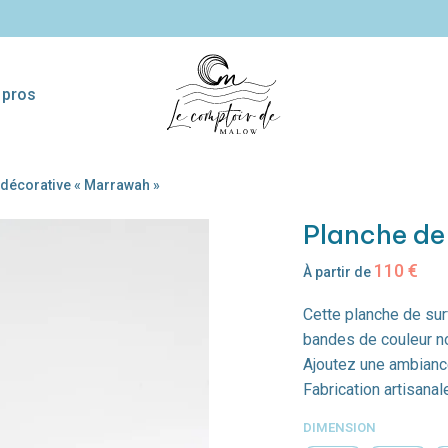
 pros
 décorative « Marrawah »
sses
Pagaies
Etagères surf
Coll
décoratives
Planche de
110
€
À partir de
Cette planche de surf
bandes de couleur no
Ajoutez une ambiance
Fabrication artisanal
DIMENSION