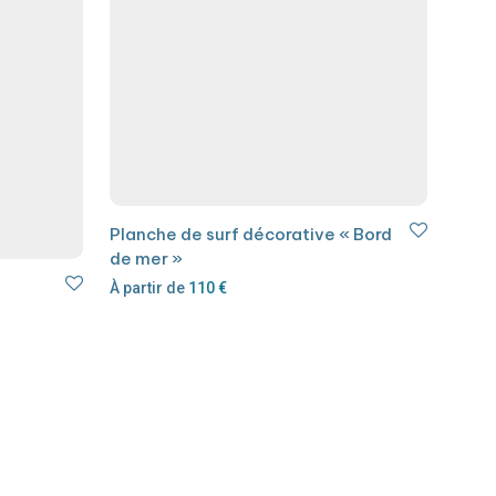
Planche de surf décorative « Bord
de mer »
À partir de
110
€