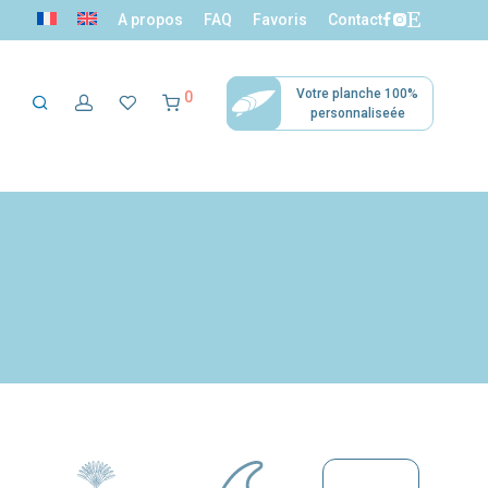
A propos
FAQ
Favoris
Contact
Votre planche 100%
0
personnaliseée
ection mini
Décoration
Accessoires
surfers
tropicale