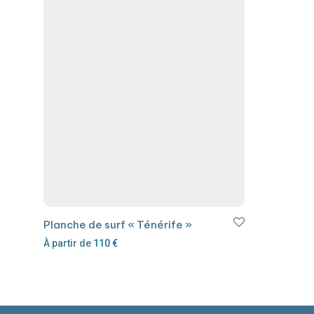
Planche de surf « Ténérife »
À partir de
110
€