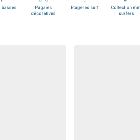
s basses
Pagaies
Etagères surf
Collection min
décoratives
surfers