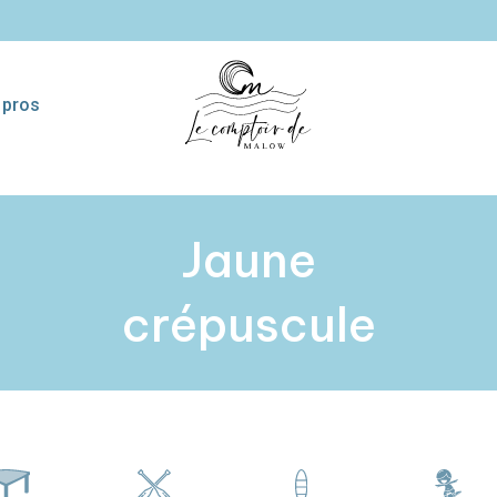
 pros
sses
Pagaies
Etagères surf
Coll
Jaune
décoratives
crépuscule