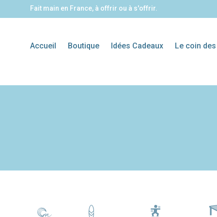
Fait main en France, à offrir ou à s'offrir.
Accueil
Boutique
Idées Cadeaux
Le coin des
Planches de surf
Carte Cadeau
Balance boards
Idées cadeaux
Tables ba
décoratives
personnalisées