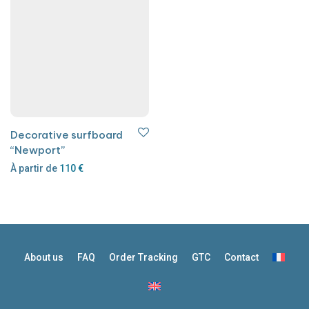
Decorative surfboard
“Newport”
À partir de
110
€
About us
FAQ
Order Tracking
GTC
Contact